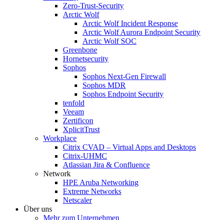
Zero-Trust-Security
Arctic Wolf
Arctic Wolf Incident Response
Arctic Wolf Aurora Endpoint Security
Arctic Wolf SOC
Greenbone
Hornetsecurity
Sophos
Sophos Next-Gen Firewall
Sophos MDR
Sophos Endpoint Security
tenfold
Veeam
Zertificon
XplicitTrust
Workplace
Citrix CVAD – Virtual Apps and Desktops
Citrix-UHMC
Atlassian Jira & Confluence
Network
HPE Aruba Networking
Extreme Networks
Netscaler
Über uns
Mehr zum Unternehmen