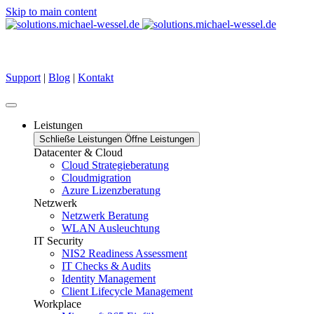
Skip to main content
6 Standorte in Ihrer Nähe
Support
|
Blog
|
Kontakt
Leistungen
Schließe Leistungen
Öffne Leistungen
Datacenter & Cloud
Cloud Strategieberatung
Cloudmigration
Azure Lizenzberatung
Netzwerk
Netzwerk Beratung
WLAN Ausleuchtung
IT Security
NIS2 Readiness Assessment
IT Checks & Audits
Identity Management
Client Lifecycle Management
Workplace