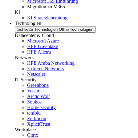
Microsoft 365 Einführung
Migration zu M365
KI
KI Strategieberatung
Technologien
Schließe Technologien
Öffne Technologien
Datacenter & Cloud
Microsoft Azure
HPE Greenlake
HPE Alletra
Netzwerk
HPE Aruba Networking
Extreme Networks
Netscaler
IT Security
Greenbone
Veeam
Arctic Wolf
Sophos
Hornetsecurity
tenfold
Zertificon
XplicitTrust
Workplace
Citrix